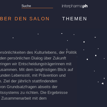
BER DEN SALON
THEMEN
2022: The fluid
2021: Unlocking th
patient
value of health dat
rsönlichkeiten des Kulturlebens, der Politik
 den persönlichen Dialog über Zukunft
ringen wir Entscheidungsträgerinnen mit
usammen. Mit dem langfristigen Blick auf
sunden Lebensstil, mit Prävention und
Ziel der jährlich stattfindenden
von Grundsatzfragen abseits der
itssystems zu richten. Die Ergebnisse
 Zusammenarbeit mit dem