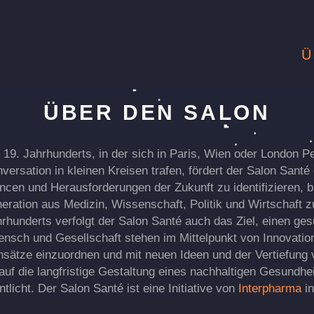
Ü
2024: Prevention-as-
2023: Outsmarting
ÜBER DEN SALON
a-Service
Scarcity
d 19. Jahrhunderts, in der sich in Paris, Wien oder London Pe
rsation in kleinen Kreisen trafen, fördert der Salon Santé
en und Herausforderungen der Zukunft zu identifizieren, b
ation aus Medizin, Wissenschaft, Politik und Wirtschaft z
hrhunderts verfolgt der Salon Santé auch das Ziel, einen ge
sch und Gesellschaft stehen im Mittelpunkt von Innovation. 
nsätze einzuordnen und mit neuen Ideen und der Vertiefung 
auf die langfristige Gestaltung eines nachhaltigen Gesundhe
licht. Der Salon Santé ist eine Initiative von
Interpharma
in